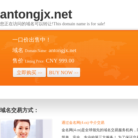
antongjx.net
您正在访问的域名可以转让!This domain name is for sale!
一口价出售中！
域名
antongjx.net
Domain Name:
售价
CNY 999.00
Listing Price:
立即购买
BUY NOW
>>
>>
域名交易方式：
通过金名网(4.cn) 中介交易
金名网(4.cn)是全球领先的域名交易服务机
简单、安全、专业的第三方服务！ 为了保证交