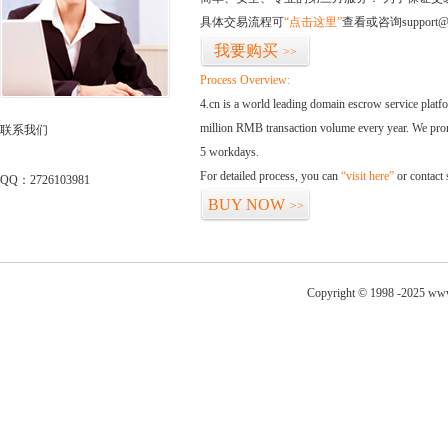
具体交易流程可
“点击这里”
查看或咨询support@
我要购买
>>
Process Overview:
4.cn is a world leading domain escrow service plat
million RMB transaction volume every year. We promi
联系我们
5 workdays.
For detailed process, you can
“visit here”
or contact
QQ：2726103981
BUY NOW
>>
Copyright © 1998 -2025 www.