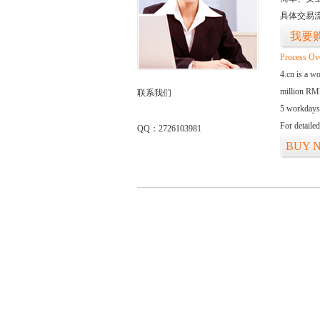
具体交易
我要
Process Ov
4.cn is a w
million RMB
联系我们
5 workdays
For detaile
QQ：2726103981
BUY 