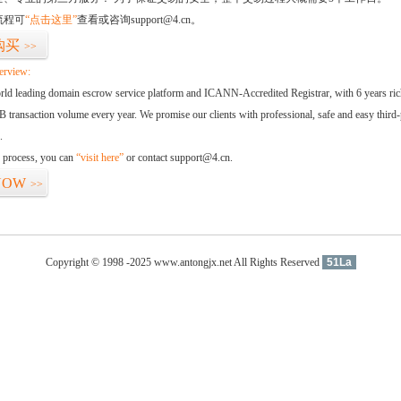
流程可
“点击这里”
查看或咨询support@4.cn。
购买
>>
erview:
orld leading domain escrow service platform and ICANN-Accredited Registrar, with 6 years ri
 transaction volume every year. We promise our clients with professional, safe and easy third-
.
d process, you can
“visit here”
or contact support@4.cn.
NOW
>>
Copyright © 1998 -2025 www.antongjx.net All Rights Reserved
51La