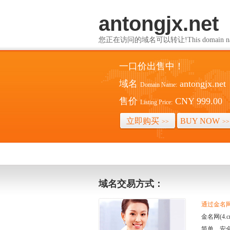
antongjx.net
您正在访问的域名可以转让!This domain name i
一口价出售中！
域名
antongjx.net
Domain Name:
售价
CNY 999.00
Listing Price:
立即购买
BUY NOW
>>
>>
域名交易方式：
通过金名网(
金名网(4
简单、安